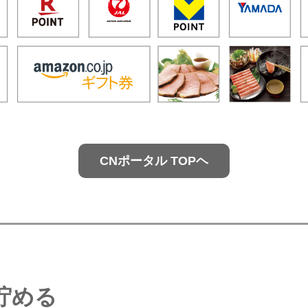
CNポータル TOPヘ
貯める