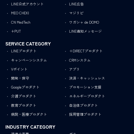
LINE公式アカウント
LINE広告
MEO CHEKI
マジリピ
CN MedTech
ワガシャ de DOMO
+PUT
LINE通知メッセージ
SERVICE CATEGORY
LINEプロダクト
＋DIRECTプロダクト
キャンペーンシステム
CRMシステム
Vポイント
アプリ
開発・保守
決済・キャッシュレス
Googleプロダクト
プロモーション支援
介護プロダクト
エネルギープロダクト
教育プロダクト
自治体プロダクト
病院・医療プロダクト
採用管理プロダクト
INDUSTRY CATEGORY
流通小売業
ガス