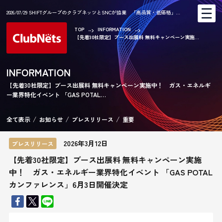
2026/07/29 SHIFTグループのクラブネッツとSNCが協業 「高品質・低価格」…
TOP
INFORMATION
【先着30社限定】ブース出展料 無料キャンペーン実施...
AR
INFORMATION
【先着30社限定】ブース出展料 無料キャンペーン実施中！ ガス・エネルギ
ー業界特化イベント 「GAS POTAL…
CA
全て表示
お知らせ
プレスリリース
重要
2026年3月12日
プレスリリース
【先着30社限定】ブース出展料 無料キャンペーン実施
中！ ガス・エネルギー業界特化イベント 「GAS POTAL
カンファレンス」6月3日開催決定
KE