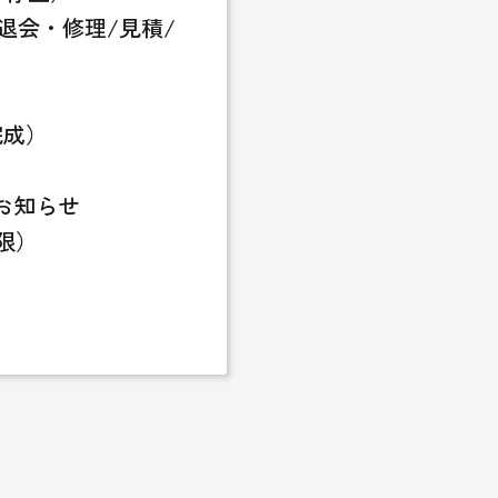
退会・修理/見積/
完成）
お知らせ
限）