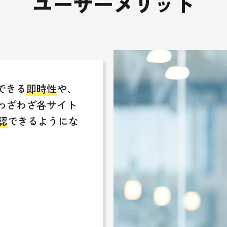
ユーザーメリット
できる
即時性
や、
わざわざ各サイト
認
できるようにな