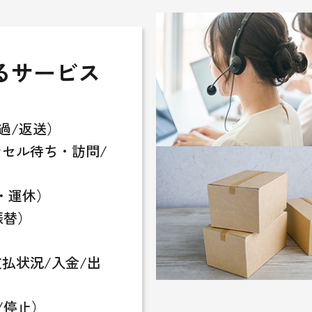
るサービス
過/返送）
セル待ち・訪問/
・運休）
振替）
払状況/入金/出
/停止）