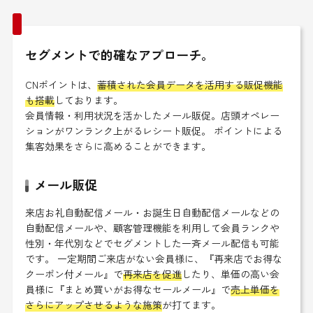
セグメントで的確なアプローチ。
CNポイントは、
蓄積された会員データを活用する販促機能
も搭載
しております。
会員情報・利用状況を活かしたメール販促。店頭オペレー
ションがワンランク上がるレシート販促。 ポイントによる
集客効果をさらに高めることができます。
メール販促
来店お礼自動配信メール・お誕生日自動配信メールなどの
自動配信メールや、顧客管理機能を利用して会員ランクや
性別・年代別などでセグメントした一斉メール配信も可能
です。 一定期間ご来店がない会員様に、『再来店でお得な
クーポン付メール』で
再来店を促進
したり、単価の高い会
員様に『まとめ買いがお得なセールメール』で
売上単価を
さらにアップさせるような施策
が打てます。