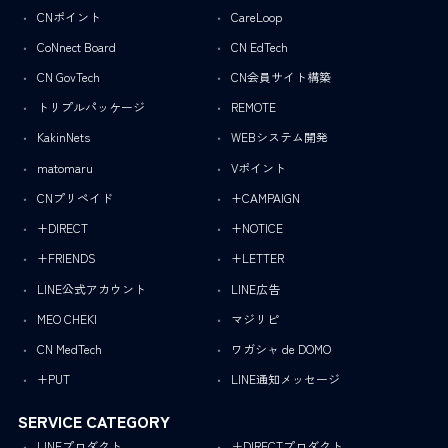
CNポイント
CareLoop
CoNnect Board
CN EdTech
CN GovTech
CN会員サイト構築
トリプルパッケージ
REMOTE
KakinNets
WEBシステム開発
matomaru
Vポイント
CNプリペイド
+CAMPAIGN
+DIRECT
+NOTICE
+FRIENDS
+LETTER
LINE公式アカウント
LINE広告
MEO CHEKI
マジリピ
CN MedTech
ワガシャ de DOMO
+PUT
LINE通知メッセージ
SERVICE CATEGORY
LINEプロダクト
＋DIRECTプロダクト