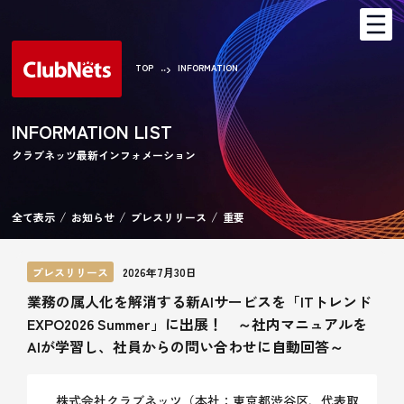
2026/07/15 夏期休業のご案内
TOP
INFORMATION
AR
INFORMATION LIST
クラブネッツ最新インフォメーション
CA
全て表示
お知らせ
プレスリリース
重要
プレスリリース
2026年7月30日
業務の属人化を解消する新AIサービスを「ITトレンド
EXPO2026 Summer」に出展！ ～社内マニュアルを
AIが学習し、社員からの問い合わせに自動回答～
KE
株式会社クラブネッツ（本社：東京都渋谷区、代表取