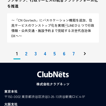
を推進
〜「CN Govtech」にバスロケーション機能を追加、住
民サービスのワンストップ化を実現 LINEひとつで行政
情報・公共交通・施設予約まで完結する次世代自治体
DXへ〜
1
2
3
4
5
6
7
株式会社クラブネッツ
東京本社
〒150-0002 東京都渋谷区渋谷3-28-13渋谷新南口ビル1F
大阪支社