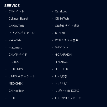
SERVICE
CNポイント
CareLoop
CoNnect Board
CN EdTech
CN GovTech
CN会員サイト構築
トリプルパッケージ
REMOTE
KakinNets
WEBシステム開発
matomaru
Vポイント
CNプリペイド
+CAMPAIGN
+DIRECT
+NOTICE
+FRIENDS
+LETTER
LINE公式アカウント
LINE広告
MEO CHEKI
マジリピ
CN MedTech
ワガシャ de DOMO
+PUT
LINE通知メッセージ