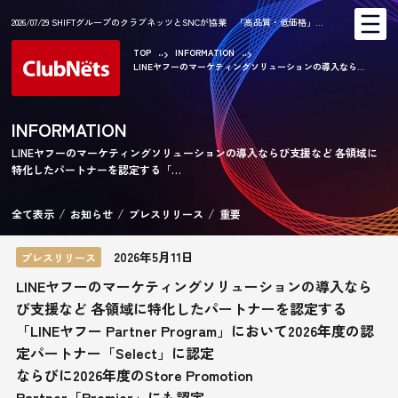
2026/07/29 SHIFTグループのクラブネッツとSNCが協業 「高品質・低価格」…
TOP
INFORMATION
LINEヤフーのマーケティングソリューションの導入なら...
AR
INFORMATION
LINEヤフーのマーケティングソリューションの導入ならび支援など 各領域に
特化したパートナーを認定する「…
CA
全て表示
お知らせ
プレスリリース
重要
2026年5月11日
プレスリリース
LINEヤフーのマーケティングソリューションの導入なら
び支援など 各領域に特化したパートナーを認定する
「LINEヤフー Partner Program」において2026年度の認
定パートナー「Select」に認定
KE
ならびに2026年度のStore Promotion
Partner「Premier」にも認定