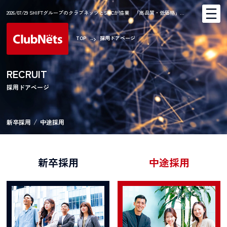
2026/07/29 SHIFTグループのクラブネッツとSNCが協業 「高品質・低価格」…
TOP
採用ドアページ
RECRUIT
採用ドアページ
新卒採用
中途採用
新卒採用
中途採用