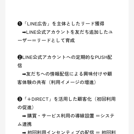
❶「LINE広告」を主体としたリード獲得

　➡LINE公式アカウントを友だち追加したユ
ーザー＝リードとして育成

❷LINE公式アカウントへの定期的なPUSH配
信

　➡友だちへの情報配信による興味付けや顧
客体験の共有（利用イメージの増進）

❸「+DIRECT」を活用した顧客化（初回利用
の促進）

　➡ 購買・サービス利用の導線設置 ＝システ
ム連携

　➡ 初回利用インセンティブの配信 ＝ 初回利