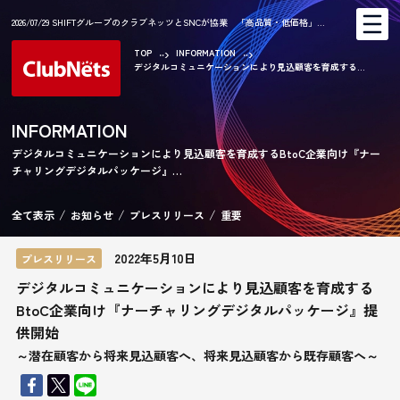
2026/07/29 SHIFTグループのクラブネッツとSNCが協業 「高品質・低価格」…
TOP
INFORMATION
デジタルコミュニケーションにより見込顧客を育成する...
AR
INFORMATION
デジタルコミュニケーションにより見込顧客を育成するBtoC企業向け『ナー
チャリングデジタルパッケージ』…
CA
全て表示
お知らせ
プレスリリース
重要
2022年5月10日
プレスリリース
デジタルコミュニケーションにより見込顧客を育成する
BtoC企業向け『ナーチャリングデジタルパッケージ』提
供開始
KE
～潜在顧客から将来見込顧客へ、将来見込顧客から既存顧客へ～