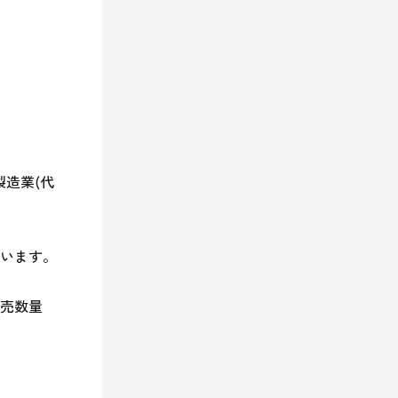
製造業(代
います。

売数量