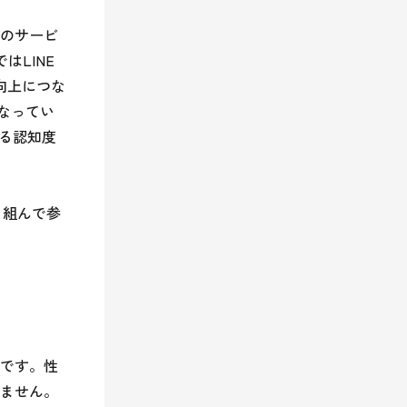
」のサービ
はLINE
向上につな
なってい
なる認知度
り組んで参
ーです。性
ません。