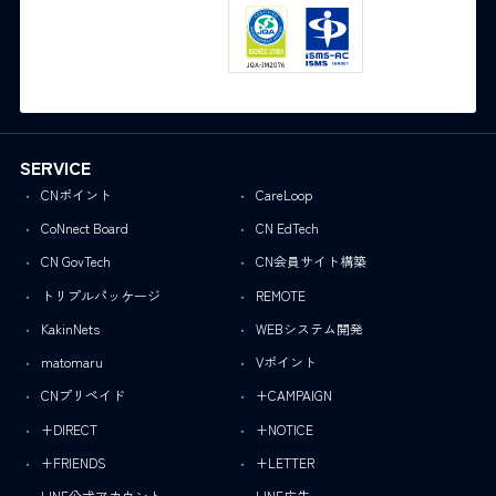
SERVICE
CNポイント
CareLoop
CoNnect Board
CN EdTech
CN GovTech
CN会員サイト構築
トリプルパッケージ
REMOTE
KakinNets
WEBシステム開発
matomaru
Vポイント
CNプリペイド
+CAMPAIGN
+DIRECT
+NOTICE
+FRIENDS
+LETTER
LINE公式アカウント
LINE広告