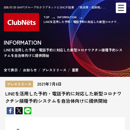
2026/07/29 SHIFTグループのクラブネッツとSNCが協業 「高品質・低価格」…
TOP
INFORMATION
LINEを活用した予約・電話予約に対応した新型コロナワ...
AR
INFORMATION
LINEを活用した予約・電話予約に対応した新型コロナワクチン接種予約シス
テムを自治体向けに提供開始
CA
全て表示
お知らせ
プレスリリース
重要
2021年7月6日
プレスリリース
LINEを活用した予約・電話予約に対応した新型コロナワ
クチン接種予約システムを自治体向けに提供開始
KE