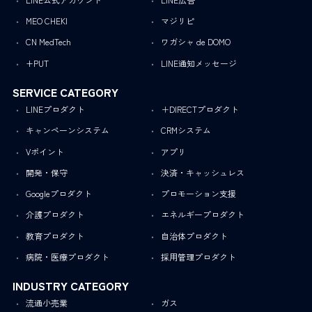
MEO CHEKI
マジリピ
CN MedTech
ワガシャ de DOMO
+PUT
LINE通知メッセージ
SERVICE CATEGORY
LINEプロダクト
＋DIRECTプロダクト
キャンペーンシステム
CRMシステム
Vポイント
アプリ
開発・保守
決済・キャッシュレス
Googleプロダクト
プロモーション支援
介護プロダクト
エネルギープロダクト
教育プロダクト
自治体プロダクト
病院・医療プロダクト
採用管理プロダクト
INDUSTRY CATEGORY
流通小売業
ガス