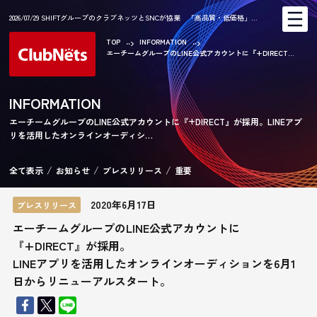
2026/07/29 SHIFTグループのクラブネッツとSNCが協業 「高品質・低価格」…
TOP
INFORMATION
エーチームグループのLINE公式アカウントに『+DIRECT...
AR
INFORMATION
エーチームグループのLINE公式アカウントに『+DIRECT』が採用。LINEアプ
リを活用したオンラインオーディシ…
CA
全て表示
お知らせ
プレスリリース
重要
2020年6月17日
プレスリリース
エーチームグループのLINE公式アカウントに
『+DIRECT』が採用。
LINEアプリを活用したオンラインオーディションを6月1
日からリニューアルスタート。
KE