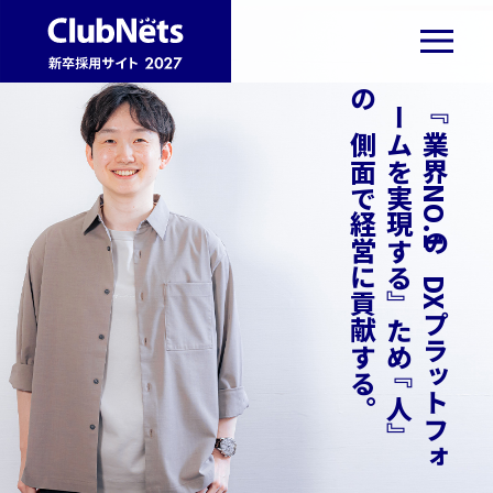
。
『
業
界
N
O
.
1
の
D
X
プ
ラ
ッ
ト
フ
ォ
ー
ム
を
実
現
す
る
』
た
め
『
人
』
の
側
面
で
経
営
に
貢
献
す
る