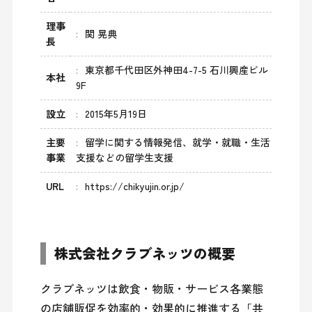
理事
関 晃典
長
東京都千代田区外神田4-7-5 石川興産ビル
本社
9F
設立
2015年5月19日
主要
留学に関する情報発信、就学・就職・生活
事業
支援などの留学生支援
URL
https://chikyujin.or.jp/
株式会社クラブネッツの概要
クラブネッツは飲食・物販・サービス各業態
の店舗販促を効率的・効果的に推進する「共