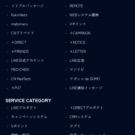
トリプルパッケージ
REMOTE
KakinNets
WEBシステム開発
matomaru
Vポイント
CNプリペイド
+CAMPAIGN
+DIRECT
+NOTICE
+FRIENDS
+LETTER
LINE公式アカウント
LINE広告
MEO CHEKI
マジリピ
CN MedTech
ワガシャ de DOMO
+PUT
LINE通知メッセージ
SERVICE CATEGORY
LINEプロダクト
＋DIRECTプロダクト
キャンペーンシステム
CRMシステム
Vポイント
アプリ
開発・保守
決済・キャッシュレス