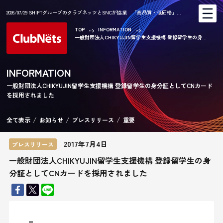
2026/07/29 SHIFTグループのクラブネッツとSNCが協業 「高品質・低価格」…
TOP
INFORMATION
一般財団法人CHIKYUJIN留学生支援機構 登録留学生の身...
AR
INFORMATION
一般財団法人CHIKYUJIN留学生支援機構 登録留学生の身分証としてCNカード
を採用されました
CA
全て表示
お知らせ
プレスリリース
重要
2017年7月4日
プレスリリース
一般財団法人CHIKYUJIN留学生支援機構 登録留学生の身
分証としてCNカードを採用されました
KE