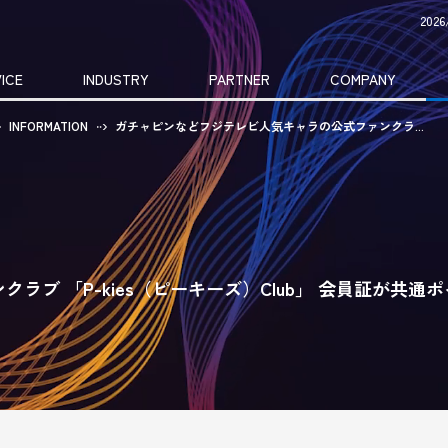
20
ICE
INDUSTRY
PARTNER
COMPANY
INFORMATION
ガチャピンなどフジテレビ人気キャラの公式ファンクラ...
ブ 「P-kies（ピーキーズ）Club」 会員証が共通ポ