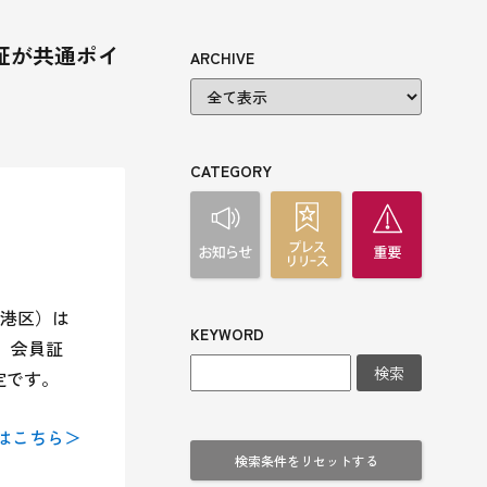
員証が共通ポイ
ARCHIVE
CATEGORY
港区）は
KEYWORD
料）会員証
です。

はこちら＞