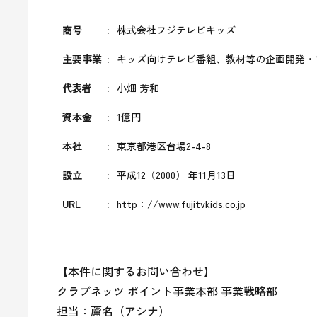
商号
株式会社フジテレビキッズ
主要事業
キッズ向けテレビ番組、教材等の企画開発・
代表者
小畑 芳和
資本金
1億円
本社
東京都港区台場2-4-8
設立
平成12（2000） 年11月13日
URL
http：//www.fujitvkids.co.jp
【本件に関するお問い合わせ】

クラブネッツ ポイント事業本部 事業戦略部

担当：蘆名（アシナ）
