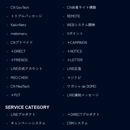
CN GovTech
CN会員サイト構築
トリプルパッケージ
REMOTE
KakinNets
WEBシステム開発
matomaru
Vポイント
CNプリペイド
+CAMPAIGN
+DIRECT
+NOTICE
+FRIENDS
+LETTER
LINE公式アカウント
LINE広告
MEO CHEKI
マジリピ
CN MedTech
ワガシャ de DOMO
+PUT
LINE通知メッセージ
SERVICE CATEGORY
LINEプロダクト
＋DIRECTプロダクト
キャンペーンシステム
CRMシステム