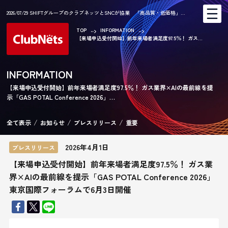
2026/07/29 SHIFTグループのクラブネッツとSNCが協業 「高品質・低価格」…
TOP
INFORMATION
【来場申込受付開始】前年来場者満足度97.5％！ ガス...
AR
INFORMATION
【来場申込受付開始】前年来場者満足度97.5％！ ガス業界×AIの最前線を提
示「GAS POTAL Conference 2026」…
CA
全て表示
お知らせ
プレスリリース
重要
2026年4月1日
プレスリリース
【来場申込受付開始】前年来場者満足度97.5％！ ガス業
界×AIの最前線を提示「GAS POTAL Conference 2026」
東京国際フォーラムで6月3日開催
KE