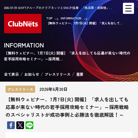
2026/07/29 SHIFTグループのクラブネッツとSNCが協業 「高品質・低価格」…
TOP
INFORMATION
【無料ウェビナー、7月7日(火) 開催】「求人を出して...
AR
INFORMATION
【無料ウェビナー、7月7日(火) 開催】「求人を出しても応募が来ない時代の
若手採用攻略セミナー」～採用戦…
CA
全て表示
お知らせ
プレスリリース
重要
2026年6月30日
プレスリリース
【無料ウェビナー、7月7日(火) 開催】「求人を出しても
応募が来ない時代の若手採用攻略セミナー」～採用戦略
のスペシャリストが成功事例と必勝法を徹底解説！～
KE