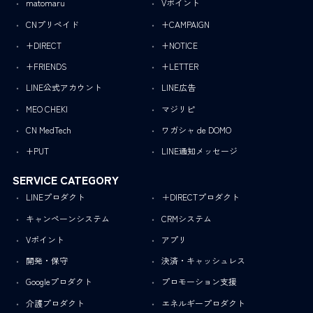
matomaru
Vポイント
CNプリペイド
+CAMPAIGN
+DIRECT
+NOTICE
+FRIENDS
+LETTER
LINE公式アカウント
LINE広告
MEO CHEKI
マジリピ
CN MedTech
ワガシャ de DOMO
+PUT
LINE通知メッセージ
SERVICE CATEGORY
LINEプロダクト
＋DIRECTプロダクト
キャンペーンシステム
CRMシステム
Vポイント
アプリ
開発・保守
決済・キャッシュレス
Googleプロダクト
プロモーション支援
介護プロダクト
エネルギープロダクト