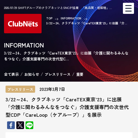
2026/07/29 SHIFTグループのクラブネッツとSNCが協業 「高品質・低価格」…
TOP
INFORMATION
3/22～24、クラブネッツ「CareTEX東京’23」に出展「介...
AR
INFORMATION
3/22～24、クラブネッツ「CareTEX東京’23」に出展「介護に関わるみんな
をつなぐ」介護支援専門の次世代型C…
CA
全て表示
お知らせ
プレスリリース
重要
2023年3月7日
プレスリリース
3/22～24、クラブネッツ「CareTEX東京’23」に出展
「介護に関わるみんなをつなぐ」介護支援専門の次世代
型CDP「CareLoop（ケアループ）」を展示
KE