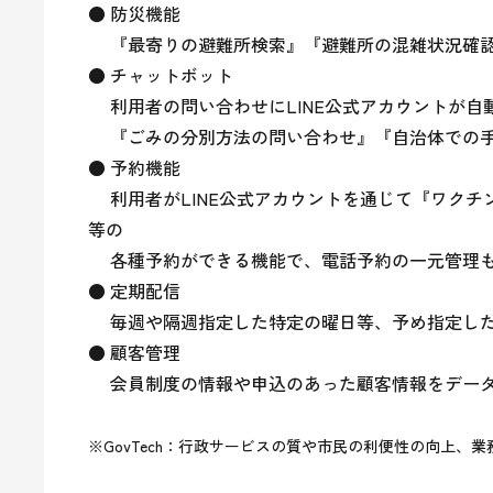
● 防災機能

　 『最寄りの避難所検索』『避難所の混雑状況確認』
● チャットボット

　 利用者の問い合わせにLINE公式アカウントが自
　 『ごみの分別方法の問い合わせ』『自治体での
● 予約機能

　 利用者がLINE公式アカウントを通じて『ワク
等の

　 各種予約ができる機能で、電話予約の一元管理も
● 定期配信

　 毎週や隔週指定した特定の曜日等、予め指定した
● 顧客管理

　 会員制度の情報や申込のあった顧客情報をデータ
※GovTech：行政サービスの質や市民の利便性の向上、