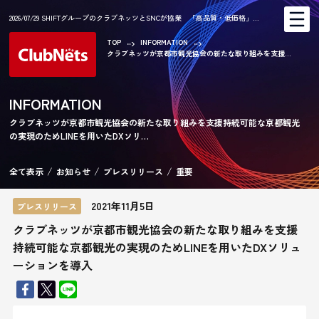
2026/07/29 SHIFTグループのクラブネッツとSNCが協業 「高品質・低価格」…
TOP
INFORMATION
クラブネッツが京都市観光協会の新たな取り組みを支援...
AR
INFORMATION
クラブネッツが京都市観光協会の新たな取り組みを支援持続可能な京都観光
の実現のためLINEを用いたDXソリ…
CA
全て表示
お知らせ
プレスリリース
重要
2021年11月5日
プレスリリース
クラブネッツが京都市観光協会の新たな取り組みを支援
持続可能な京都観光の実現のためLINEを用いたDXソリュ
ーションを導入
KE