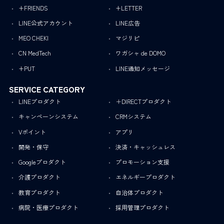
+FRIENDS
+LETTER
LINE公式アカウント
LINE広告
MEO CHEKI
マジリピ
CN MedTech
ワガシャ de DOMO
+PUT
LINE通知メッセージ
SERVICE CATEGORY
LINEプロダクト
＋DIRECTプロダクト
キャンペーンシステム
CRMシステム
Vポイント
アプリ
開発・保守
決済・キャッシュレス
Googleプロダクト
プロモーション支援
介護プロダクト
エネルギープロダクト
教育プロダクト
自治体プロダクト
病院・医療プロダクト
採用管理プロダクト