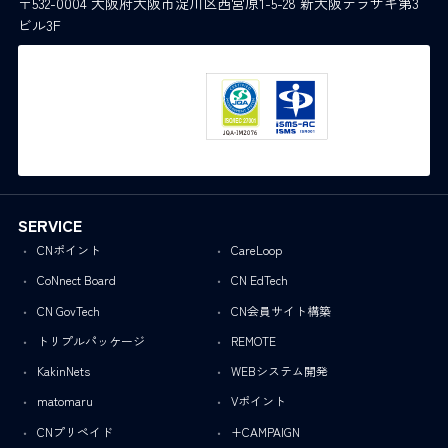
〒532-0004 大阪府大阪市淀川区西宮原1-5-28 新大阪テラサキ第3
ビル3F
SERVICE
CNポイント
CareLoop
CoNnect Board
CN EdTech
CN GovTech
CN会員サイト構築
トリプルパッケージ
REMOTE
KakinNets
WEBシステム開発
matomaru
Vポイント
CNプリペイド
+CAMPAIGN