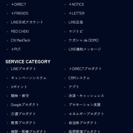
+DIRECT
+NOTICE
+FRIENDS
+LETTER
LINE公式アカウント
LINE広告
MEO CHEKI
マジリピ
CN MedTech
ワガシャ de DOMO
+PUT
LINE通知メッセージ
SERVICE CATEGORY
LINEプロダクト
＋DIRECTプロダクト
キャンペーンシステム
CRMシステム
Vポイント
アプリ
開発・保守
決済・キャッシュレス
Googleプロダクト
プロモーション支援
介護プロダクト
エネルギープロダクト
教育プロダクト
自治体プロダクト
病院・医療プロダクト
採用管理プロダクト