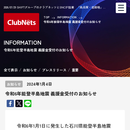
2026/07/29 SHIFTグループのクラブネッツとSNCが協業 「高品質・低価格」…
TOP
INFORMATION
令和6年能登半島地震 義援金受付のお知らせ
AR
INFORMATION
令和6年能登半島地震 義援金受付のお知らせ
CA
全て表示
お知らせ
プレスリリース
重要
2024年1月4日
お知らせ
令和6年能登半島地震 義援金受付のお知らせ
KE
令和6年1月1日に発生した石川県能登半島地震